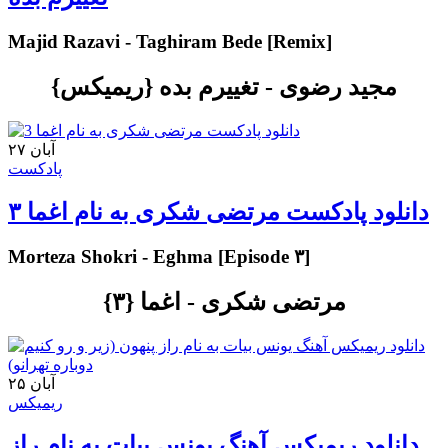
Majid Razavi - Taghiram Bede [Remix]
مجید رضوی - تغییرم بده {ریمیکس}
۲۷ آبان
پادکست
دانلود پادکست مرتضی شکری به نام اغما ۳
Morteza Shokri - Eghma [Episode ۳]
مرتضی شکری - اغما {۳}
۲۵ آبان
ریمیکس
دانلود ریمیکس آهنگ یونس بیات به نام راز